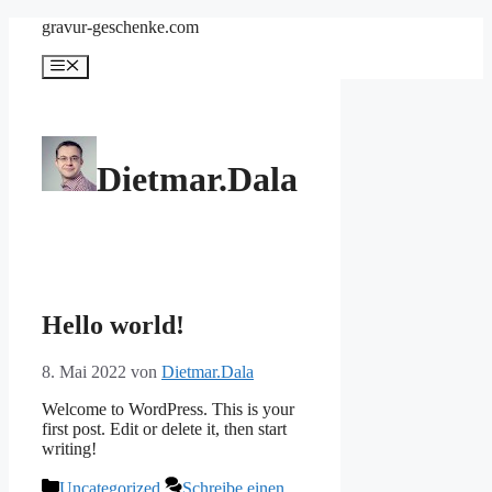
Zum
gravur-geschenke.com
Inhalt
springen
Menü
Dietmar.Dala
Hello world!
8. Mai 2022
von
Dietmar.Dala
Welcome to WordPress. This is your
first post. Edit or delete it, then start
writing!
Kategorien
Uncategorized
Schreibe einen